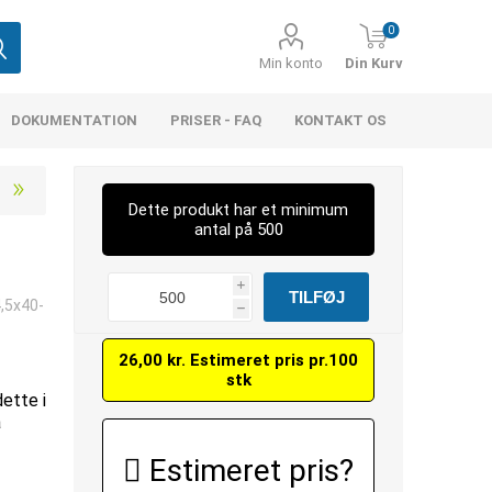
0
Min konto
Din Kurv
DOKUMENTATION
PRISER - FAQ
KONTAKT OS
Dette produkt har et minimum
antal på 500
i
,5x40-
h
26,00 kr. Estimeret pris pr.100
stk
dette i
å
Estimeret pris?