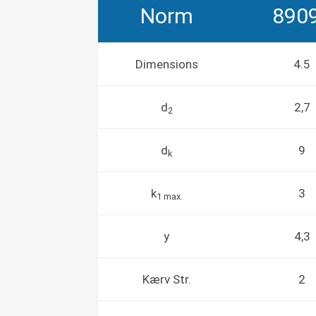
Norm
890
Dimensions
4.5
d
2,7
2
d
9
k
k
3
1 max.
y
4,3
Kærv Str.
2