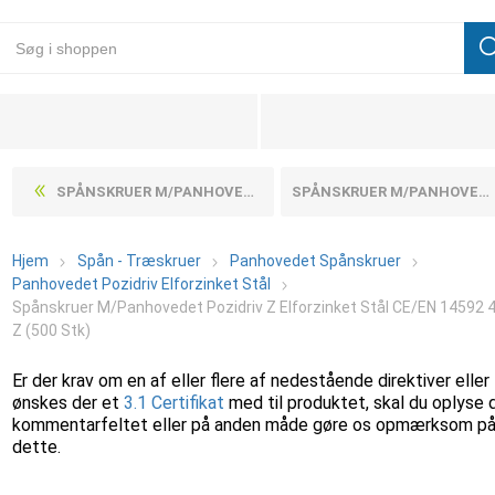
SPÅNSKRUER M/PANHOVEDET POZIDRIV Z ELFORZINKET STÅL CE/EN 14592 4,5X35-Z (500 STK)
SPÅNSKRUER M/PANHOVEDET POZIDRIV Z ELFORZINKET STÅL CE/EN 14592 4,5X45-Z (500 STK)
Hjem
Spån - Træskruer
Panhovedet Spånskruer
Panhovedet Pozidriv Elforzinket Stål
Spånskruer M/Panhovedet Pozidriv Z Elforzinket Stål CE/EN 14592 4
Z (500 Stk)
Er der krav om en af eller flere af nedestående direktiver eller
ønskes der et
3.1 Certifikat
med til produktet, skal du oplyse 
kommentarfeltet eller på anden måde gøre os opmærksom p
dette.