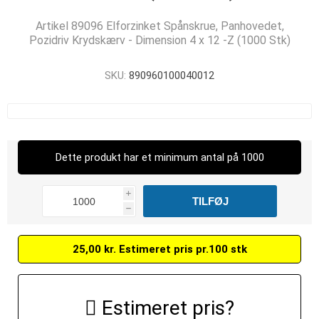
Artikel 89096 Elforzinket Spånskrue, Panhovedet,
Pozidriv Krydskærv - Dimension 4 x 12 -Z (1000 Stk)
SKU:
890960100040012
Dette produkt har et minimum antal på 1000
i
h
25,00 kr. Estimeret pris pr.100 stk
Estimeret pris?