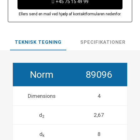
+45 75 15 49 99
Ellers send en mail ved hjælp af kontaktformularen nedenfor.
TEKNISK TEGNING
SPECIFIKATIONER
Norm
89096
Dimensions
4
d
2,67
2
d
8
k