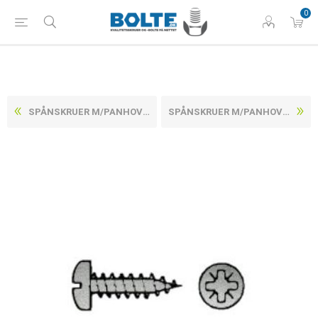
0
SPÅNSKRUER M/PANHOVEDET POZIDRIV Z ELFORZINKET STÅL CE/EN 14592 4,5X60-Z (500 STK)
SPÅNSKRUER M/PANHOVEDET POZIDRIV Z ELFORZINKET STÅL CE/EN 14592 4X16-Z (1000 STK)