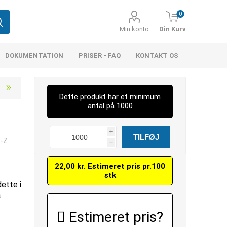
0
Min konto
Din Kurv
DOKUMENTATION
PRISER - FAQ
KONTAKT OS
Dette produkt har et minimum
antal på 1000
i
5-Z
h
22,00 kr. Estimeret pris pr.100
stk
dette i
å
Estimeret pris?