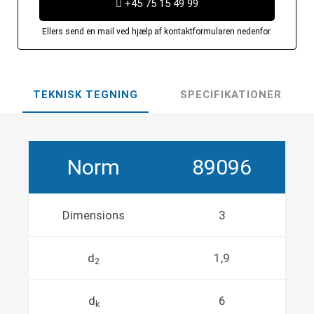
+45 75 15 49 99
Ellers send en mail ved hjælp af kontaktformularen nedenfor.
TEKNISK TEGNING
SPECIFIKATIONER
Norm
89096
Dimensions
3
d
1,9
2
d
6
k