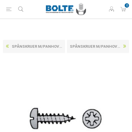
0
SPÅNSKRUER M/PANHOVEDET POZIDRIV Z RUSTFRI A2 CE/EN 14592 3X16-Z (1000 STK)
SPÅNSKRUER M/PANHOVEDET POZIDRIV Z RUSTFRI A2 CE/EN 14592 3X25-Z (1000 STK)