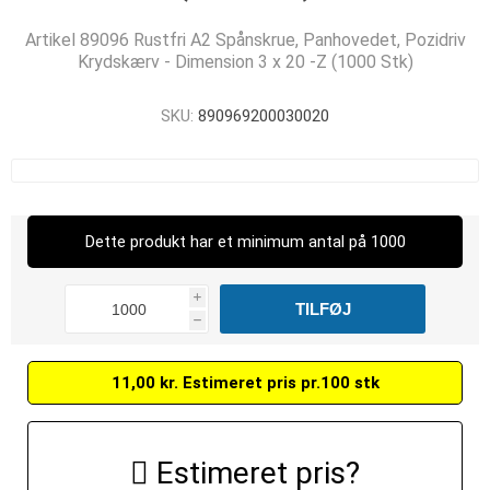
Artikel 89096 Rustfri A2 Spånskrue, Panhovedet, Pozidriv
Krydskærv - Dimension 3 x 20 -Z (1000 Stk)
SKU:
890969200030020
Dette produkt har et minimum antal på 1000
i
h
11,00 kr. Estimeret pris pr.100 stk
Estimeret pris?