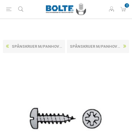
0
SPÅNSKRUER M/PANHOVEDET POZIDRIV Z RUSTFRI A2 CE/EN 14592 3X30-Z (1000 STK)
SPÅNSKRUER M/PANHOVEDET POZIDRIV Z RUSTFRI A2 CE/EN 14592 4,5X16-Z (1000 STK)