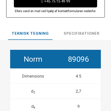
+45 75 15 49 99
Ellers send en mail ved hjælp af kontaktformularen nedenfor.
TEKNISK TEGNING
SPECIFIKATIONER
Norm
89096
Dimensions
4.5
d
2,7
2
d
9
k