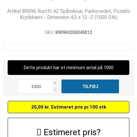
Artikel 89096 Rustfri A2 Spånskrue, Panhovedet, Pozidriv
Krydskærv - Dimension 4,5 x 12 -Z (1000 Stk)
SKU:
890969200045012
Dette produkt har et minimum antal på 1000
i
h
20,00 kr. Estimeret pris pr.100 stk
Estimeret pris?