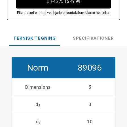
+45 75 15 49 99
Ellers send en mail ved hjælp af kontaktformularen nedenfor.
TEKNISK TEGNING
SPECIFIKATIONER
Norm
89096
Dimensions
5
d
3
2
d
10
k