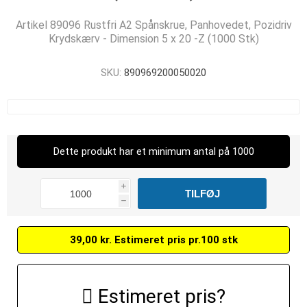
Artikel 89096 Rustfri A2 Spånskrue, Panhovedet, Pozidriv
Krydskærv - Dimension 5 x 20 -Z (1000 Stk)
SKU:
890969200050020
Dette produkt har et minimum antal på 1000
i
h
39,00 kr. Estimeret pris pr.100 stk
Estimeret pris?