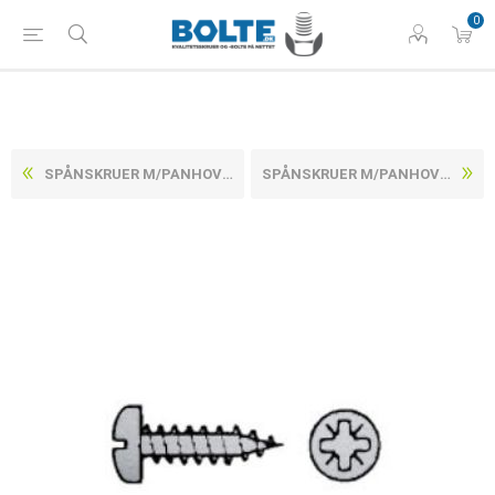
0
SPÅNSKRUER M/PANHOVEDET POZIDRIV Z RUSTFRI A2 CE/EN 14592 4X50-Z (1000 STK)
SPÅNSKRUER M/PANHOVEDET POZIDRIV Z RUSTFRI A2 CE/EN 14592 5X25-Z (1000 STK)