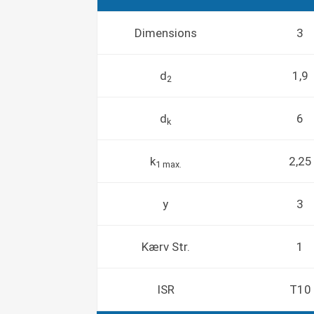
Dimensions
3
d
1,9
2
d
6
k
k
2,25
1 max.
y
3
Kærv Str.
1
ISR
T10