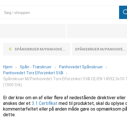
SPÅNSKRUER M/PANHOVEDET TORX ELFORZINKET STÅL CE/EN 14592 3,5X40-T15 (1000 STK)
SPÅNSKRUER M/PANHOVEDET TORX ELFORZINKET STÅL CE/EN 14592 3X12-T10 (1000 STK)
Hjem
Spån - Træskruer
Panhovedet Spånskruer
Panhovedet Torx Elforzinket Stål
Spånskruer M/Panhovedet Torx Elforzinket Stål CE/EN 14592 3x10
(1000 Stk)
Er der krav om en af eller flere af nedestående direktiver eller
ønskes der et
3.1 Certifikat
med til produktet, skal du oplyse 
kommentarfeltet eller på anden måde gøre os opmærksom p
dette.