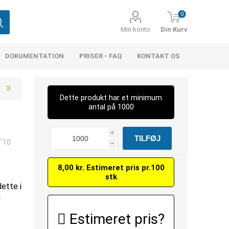
0
Min konto
Din Kurv
DOKUMENTATION
PRISER - FAQ
KONTAKT OS
Dette produkt har et minimum
antal på 1000
i
-T10
h
8,00 kr. Estimeret pris pr.100
stk
dette i
å
Estimeret pris?