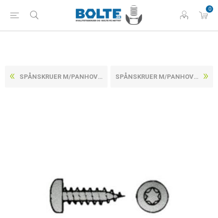
0
SPÅNSKRUER M/PANHOVEDET TORX ELFORZINKET STÅL CE/EN 14592 5X50-T25 (200 STK)
SPÅNSKRUER M/PANHOVEDET TORX ELFORZINKET STÅL CE/EN 14592 5X70-T25 (200 STK)