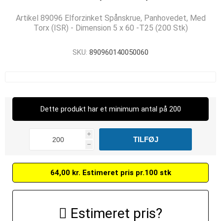
Artikel 89096 Elforzinket Spånskrue, Panhovedet, Med
Torx (ISR) - Dimension 5 x 60 -T25 (200 Stk)
SKU:
890960140050060
Dette produkt har et minimum antal på 200
i
h
64,00 kr. Estimeret pris pr.100 stk
Estimeret pris?