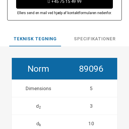
+45 75 15 49 99
Ellers send en mail ved hjælp af kontaktformularen nedenfor.
TEKNISK TEGNING
SPECIFIKATIONER
Norm
89096
Dimensions
5
d
3
2
d
10
k