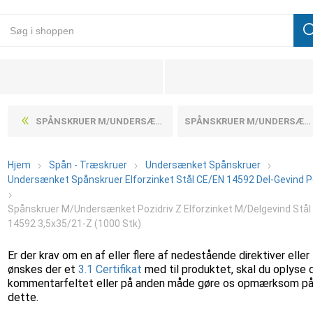
SPÅNSKRUER M/UNDERSÆNKET POZIDRIV Z ELFORZINKET M/DELGEVIND STÅL CE/EN 14592 3,5X30/18-Z (1000 STK)
SPÅNSKRUER M/UNDERSÆNKET POZIDRIV Z ELFORZINKET M/DELGEVIND STÅL CE/EN 14592 3,5X40/24-Z (1000 STK)
Hjem
Spån - Træskruer
Undersænket Spånskruer
Undersænket Spånskruer Elforzinket Stål CE/EN 14592 Del-Gevind P
Spånskruer M/Undersænket Pozidriv Z Elforzinket M/Delgevind Stål
14592 3,5x35/21-Z (1000 Stk)
Er der krav om en af eller flere af nedestående direktiver eller
ønskes der et
3.1 Certifikat
med til produktet, skal du oplyse 
kommentarfeltet eller på anden måde gøre os opmærksom p
dette.