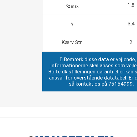
k
1,8
2 max.
y
3,4
Kærv Str.
2
Bemærk disse data er vejlende,
informationerne skal anses som vejl
Bolte.dk stiller ingen garanti eller kan st
ansvar for overstående datatabel. Er du
så kontakt os på 75154999.