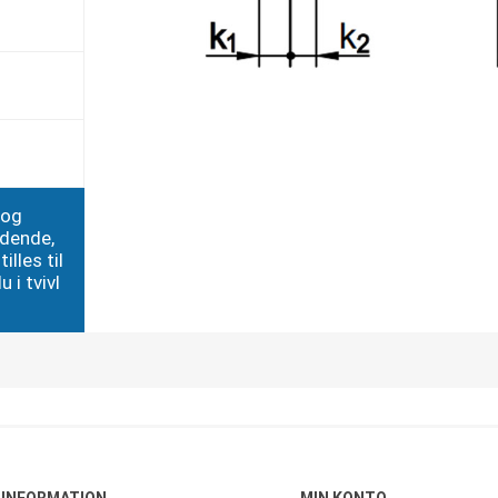
 og
edende,
illes til
 i tvivl