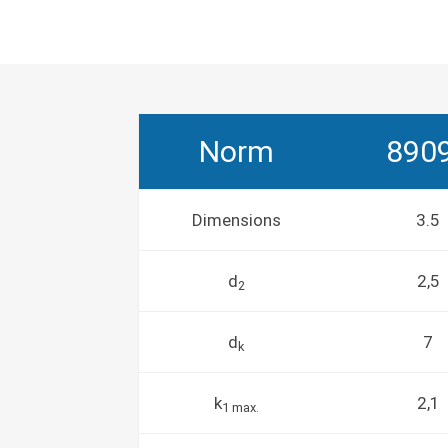
Norm
890
Dimensions
3.5
d
2,5
2
d
7
k
k
2,1
1 max.