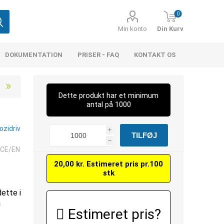
0
Min konto
Din Kurv
DOKUMENTATION
PRISER - FAQ
KONTAKT OS
Dette produkt har et minimum
antal på 1000
ozidriv
i
h
 CE/EN
20,00 kr. Estimeret pris pr.100
stk
dette i
å
Estimeret pris?