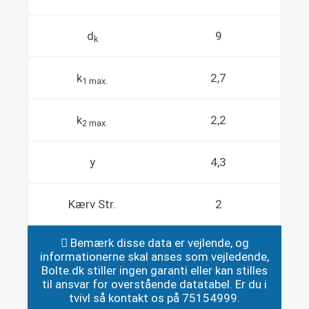
d
9
k
k
2,7
1 max.
k
2,2
2 max.
y
4,3
Kærv Str.
2
Bemærk disse data er vejlende, og
informationerne skal anses som vejledende,
Bolte.dk stiller ingen garanti eller kan stilles
til ansvar for overstående datatabel. Er du i
tvivl så kontakt os på 75154999.