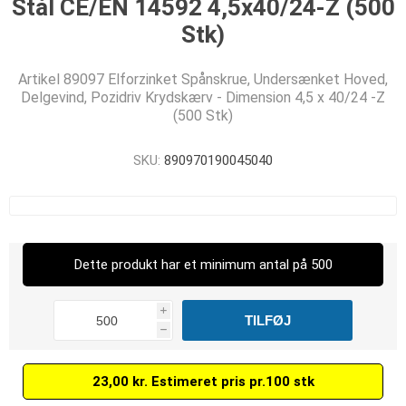
Stål CE/EN 14592 4,5x40/24-Z (500
Stk)
Artikel 89097 Elforzinket Spånskrue, Undersænket Hoved,
Delgevind, Pozidriv Krydskærv - Dimension 4,5 x 40/24 -Z
(500 Stk)
SKU:
890970190045040
Dette produkt har et minimum antal på 500
i
h
23,00 kr. Estimeret pris pr.100 stk