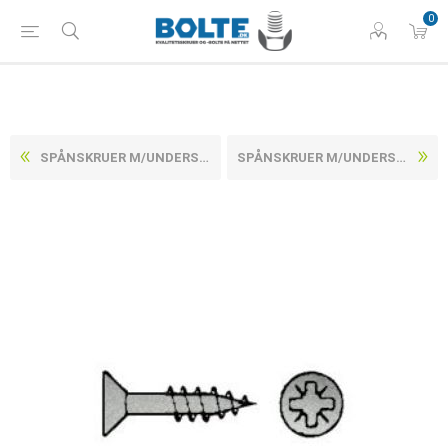
0
SPÅNSKRUER M/UNDERSÆNKET POZIDRIV Z ELFORZINKET M/DELGEVIND STÅL CE/EN 14592 4,5X35/21-Z (500 STK)
SPÅNSKRUER M/UNDERSÆNKET POZIDRIV Z ELFORZINKET M/DELGEVIND STÅL CE/EN 14592 4,5X45/27-Z (500 STK)