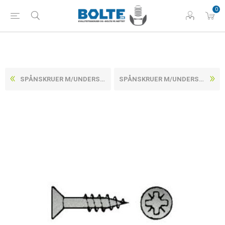
0
SPÅNSKRUER M/UNDERSÆNKET POZIDRIV Z ELFORZINKET M/DELGEVIND STÅL CE/EN 14592 6X120/70-Z (100 STK)
SPÅNSKRUER M/UNDERSÆNKET POZIDRIV Z ELFORZINKET M/DELGEVIND STÅL CE/EN 14592 6X140/70-Z (100 STK)