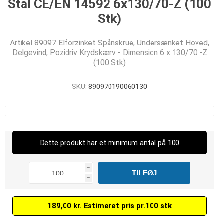
Stål CE/EN 14592 6x130/70-Z (100
Stk)
Artikel 89097 Elforzinket Spånskrue, Undersænket Hoved,
Delgevind, Pozidriv Krydskærv - Dimension 6 x 130/70 -Z
(100 Stk)
SKU:
890970190060130
Dette produkt har et minimum antal på 100
i
h
189,00 kr. Estimeret pris pr.100 stk