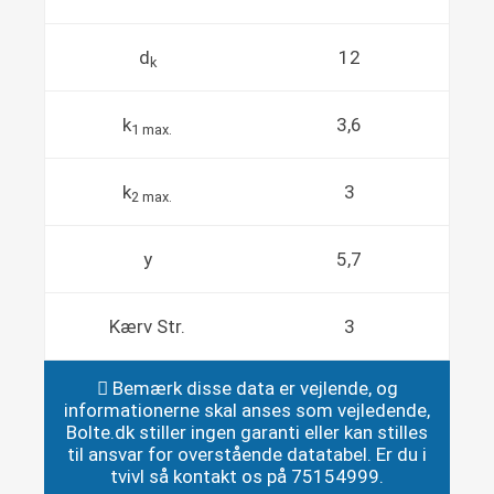
d
12
k
k
3,6
1 max.
k
3
2 max.
y
5,7
Kærv Str.
3
Bemærk disse data er vejlende, og
informationerne skal anses som vejledende,
Bolte.dk stiller ingen garanti eller kan stilles
til ansvar for overstående datatabel. Er du i
tvivl så kontakt os på 75154999.