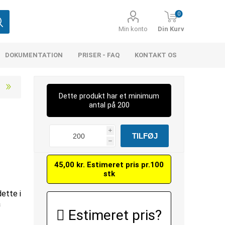
0
Min konto
Din Kurv
DOKUMENTATION
PRISER - FAQ
KONTAKT OS
Dette produkt har et minimum
antal på 200
i
h
2
45,00 kr. Estimeret pris pr.100
stk
dette i
å
Estimeret pris?