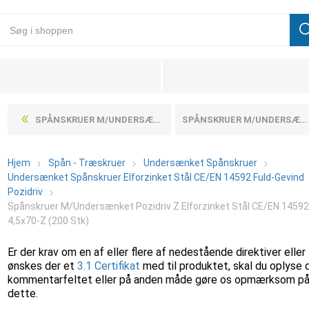
SPÅNSKRUER M/UNDERSÆNKET POZIDRIV Z ELFORZINKET STÅL CE/EN 14592 4,5X60-Z (500 STK)
SPÅNSKRUER M/UNDERSÆNKET POZIDRIV Z ELFORZINKET STÅL CE/EN 14592 4X16-Z (1000 STK)
Hjem
Spån - Træskruer
Undersænket Spånskruer
Undersænket Spånskruer Elforzinket Stål CE/EN 14592 Fuld-Gevind
Pozidriv
Spånskruer M/Undersænket Pozidriv Z Elforzinket Stål CE/EN 1459
4,5x70-Z (200 Stk)
Er der krav om en af eller flere af nedestående direktiver eller
ønskes der et
3.1 Certifikat
med til produktet, skal du oplyse 
kommentarfeltet eller på anden måde gøre os opmærksom p
dette.