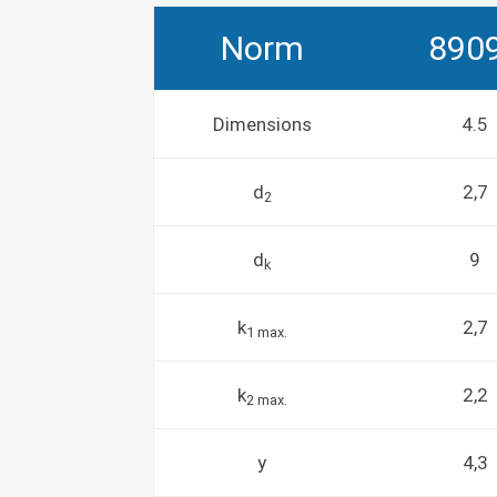
Norm
890
Dimensions
4.5
d
2,7
2
d
9
k
k
2,7
1 max.
k
2,2
2 max.
y
4,3