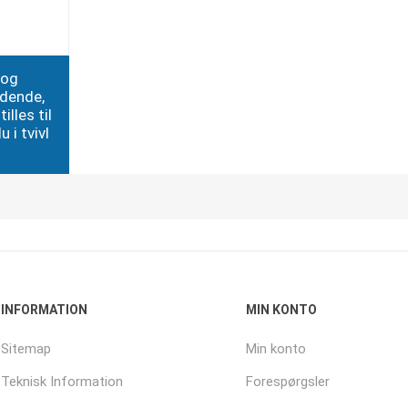
 og
edende,
illes til
 i tvivl
INFORMATION
MIN KONTO
Sitemap
Min konto
Teknisk Information
Forespørgsler