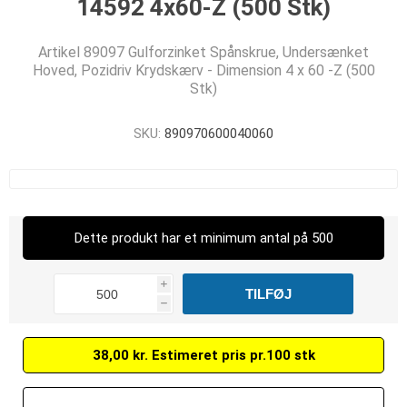
14592 4x60-Z (500 Stk)
Artikel 89097 Gulforzinket Spånskrue, Undersænket
Hoved, Pozidriv Krydskærv - Dimension 4 x 60 -Z (500
Stk)
SKU:
890970600040060
Dette produkt har et minimum antal på 500
i
h
38,00 kr. Estimeret pris pr.100 stk