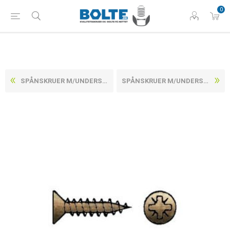
0
SPÅNSKRUER M/UNDERSÆNKET POZIDRIV Z GULFORZINKET STÅL CE/EN 14592 4X50-Z (500 STK)
SPÅNSKRUER M/UNDERSÆNKET POZIDRIV Z GULFORZINKET STÅL CE/EN 14592 5X25-Z (1000 STK)