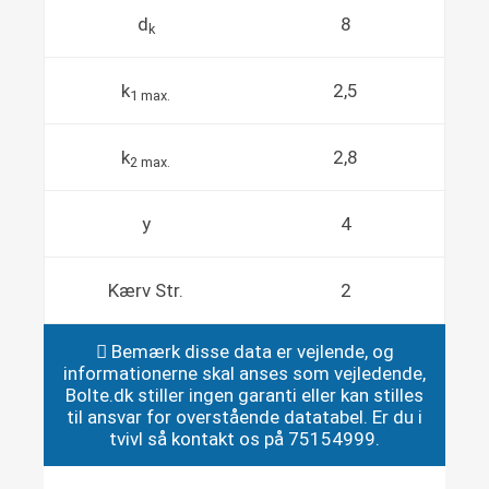
d
8
k
k
2,5
1 max.
k
2,8
2 max.
y
4
Kærv Str.
2
Bemærk disse data er vejlende, og
informationerne skal anses som vejledende,
Bolte.dk stiller ingen garanti eller kan stilles
til ansvar for overstående datatabel. Er du i
tvivl så kontakt os på 75154999.