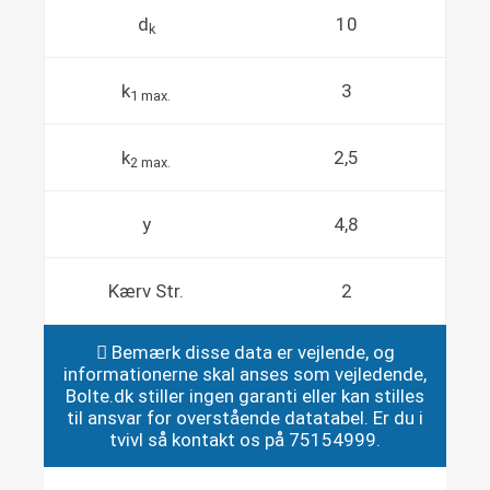
d
10
k
k
3
1 max.
k
2,5
2 max.
y
4,8
Kærv Str.
2
Bemærk disse data er vejlende, og
informationerne skal anses som vejledende,
Bolte.dk stiller ingen garanti eller kan stilles
til ansvar for overstående datatabel. Er du i
tvivl så kontakt os på 75154999.