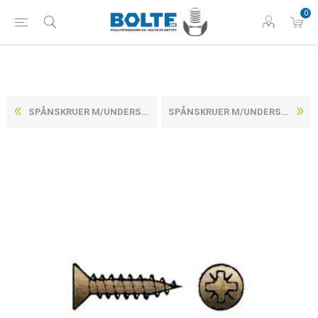
0
SPÅNSKRUER M/UNDERSÆNKET POZIDRIV Z GULFORZINKET STÅL CE/EN 14592 5X35-Z (500 STK)
SPÅNSKRUER M/UNDERSÆNKET POZIDRIV Z GULFORZINKET STÅL CE/EN 14592 5X45-Z (500 STK)