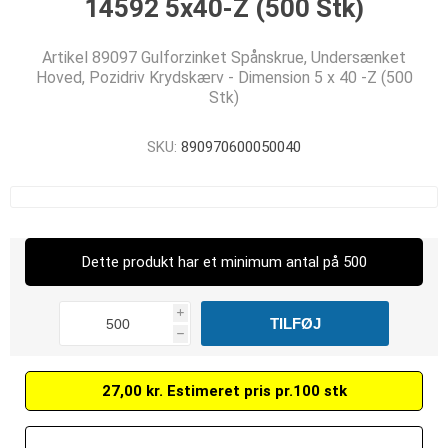
14592 5x40-Z (500 Stk)
Artikel 89097 Gulforzinket Spånskrue, Undersænket
Hoved, Pozidriv Krydskærv - Dimension 5 x 40 -Z (500
Stk)
SKU:
890970600050040
Dette produkt har et minimum antal på 500
i
h
27,00 kr. Estimeret pris pr.100 stk