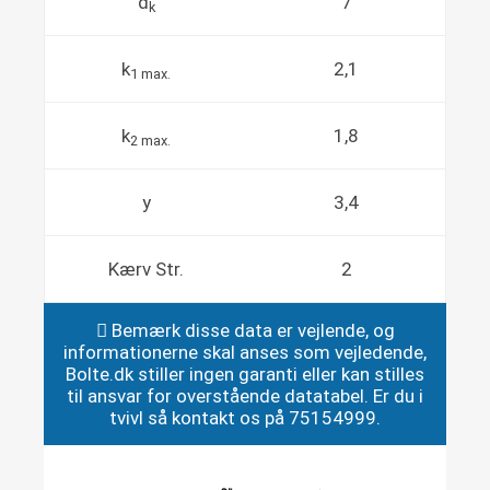
d
7
k
k
2,1
1 max.
k
1,8
2 max.
y
3,4
Kærv Str.
2
Bemærk disse data er vejlende, og
informationerne skal anses som vejledende,
Bolte.dk stiller ingen garanti eller kan stilles
til ansvar for overstående datatabel. Er du i
tvivl så kontakt os på 75154999.