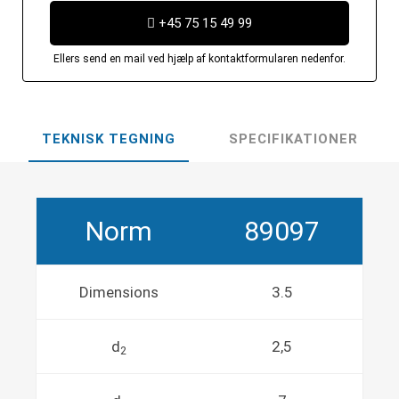
+45 75 15 49 99
Ellers send en mail ved hjælp af kontaktformularen nedenfor.
TEKNISK TEGNING
SPECIFIKATIONER
Norm
89097
Dimensions
3.5
d
2,5
2