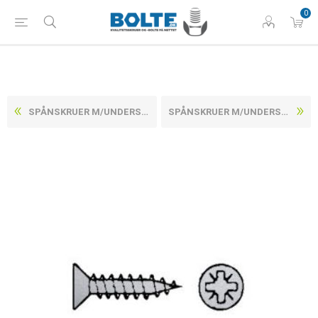
0
SPÅNSKRUER M/UNDERSÆNKET POZIDRIV Z RUSTFRI A2 CE/EN 14592 3,5X16-Z (200 STK)
SPÅNSKRUER M/UNDERSÆNKET POZIDRIV Z RUSTFRI A2 CE/EN 14592 3,5X20-Z (200 STK)