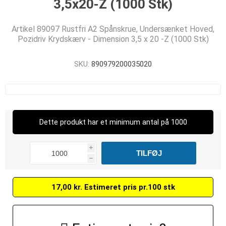
3,5x20-Z (1000 Stk)
Artikel 89097 Rustfri A2 Spånskrue, Undersænket Hoved,
Pozidriv Krydskærv - Dimension 3,5 x 20 -Z (1000 Stk)
SKU:
890979200035020
Dette produkt har et minimum antal på 1000
i
h
17,00 kr. Estimeret pris pr.100 stk