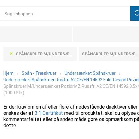
SPÅNSKRUER M/UNDERSÆNKET POZIDRIV Z RUSTFRI A2 CE/EN 14592 3,5X35-Z (200 STK)
SPÅNSKRUER M/UNDERSÆNKET POZIDRIV Z RUSTFRI A2 CE/EN 14592 3,5X40-Z (200 STK)
Hjem
Spån - Træskruer
Undersænket Spånskruer
Undersænket Spånskruer Rustfri A2 CE/EN 14592 Fuld-Gevind Pozidr
Spånskruer M/Undersænket Pozidriv Z Rustfri A2 CE/EN 14592 3,5x
(1000 Stk)
Er der krav om en af eller flere af nedestående direktiver eller
ønskes der et
3.1 Certifikat
med til produktet, skal du oplyse 
kommentarfeltet eller på anden måde gøre os opmærksom p
dette.