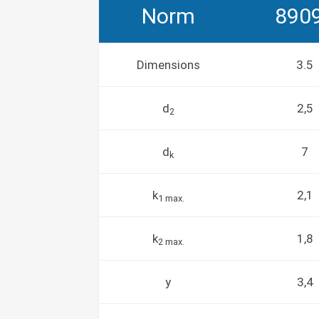
Norm
890
Dimensions
3.5
d
2,5
2
d
7
k
k
2,1
1 max.
k
1,8
2 max.
y
3,4