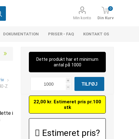
0
Min konto
Din Kurv
DOKUMENTATION
PRISER - FAQ
KONTAKT OS
Dette produkt har et minimum
antal på 1000
iv
i
40-Z
h
22,00 kr. Estimeret pris pr.100
stk
dette i
å
Estimeret pris?