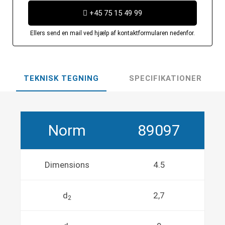
+45 75 15 49 99
Ellers send en mail ved hjælp af kontaktformularen nedenfor.
TEKNISK TEGNING
SPECIFIKATIONER
Norm
89097
Dimensions
4.5
d
2,7
2