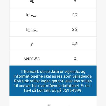
d
9
k
k
2,7
1 max.
k
2,2
2 max.
y
4,3
Kærv Str.
2
Bemærk disse data er vejlende, og
informationerne skal anses som vejledende,
Bolte.dk stiller ingen garanti eller kan stilles
til ansvar for overstående datatabel. Er du i
tvivl så kontakt os på 75154999.