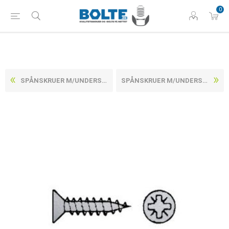
0
SPÅNSKRUER M/UNDERSÆNKET POZIDRIV Z RUSTFRI A2 CE/EN 14592 4,5X60-Z (100 STK)
SPÅNSKRUER M/UNDERSÆNKET POZIDRIV Z RUSTFRI A2 CE/EN 14592 4X16-Z (1000 STK)