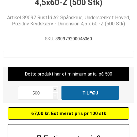
4,5x60-Z (500 Stk)
Artikel 89097 Rustfri A2 Spånskrue, Undersænket Hoved,
Pozidriv Krydskærv - Dimension 4,5 x 60 -Z (500 Stk)
SKU:
890979200045060
Dette produkt har et minimum antal på 500
i
h
67,00 kr. Estimeret pris pr.100 stk