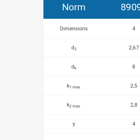
Norm
890
Dimensions
4
d
2,67
2
d
8
k
k
2,5
1 max.
k
2,8
2 max.
y
4