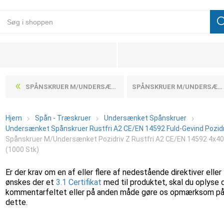
SPÅNSKRUER M/UNDERSÆNKET POZIDRIV Z RUSTFRI A2 CE/EN 14592 4X35-Z (200 STK)
SPÅNSKRUER M/UNDERSÆNKET POZIDRIV Z RUSTFRI A2 CE/EN 14592 4X40-Z (200 STK)
Hjem
Spån - Træskruer
Undersænket Spånskruer
Undersænket Spånskruer Rustfri A2 CE/EN 14592 Fuld-Gevind Pozidr
Spånskruer M/Undersænket Pozidriv Z Rustfri A2 CE/EN 14592 4x4
(1000 Stk)
Er der krav om en af eller flere af nedestående direktiver eller
ønskes der et
3.1 Certifikat
med til produktet, skal du oplyse 
kommentarfeltet eller på anden måde gøre os opmærksom p
dette.