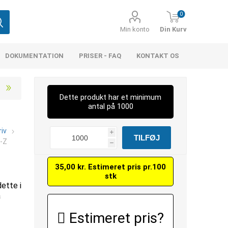
0
Min konto
Din Kurv
DOKUMENTATION
PRISER - FAQ
KONTAKT OS
Dette produkt har et minimum
antal på 1000
iv
i
0-Z
h
35,00 kr. Estimeret pris pr.100
stk
dette i
å
Estimeret pris?