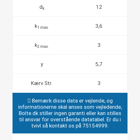
d
12
k
k
3,6
1 max.
k
3
2 max.
y
5,7
Kærv Str.
3
Bemærk disse data er vejlende, og
informationerne skal anses som vejledende,
Bolte.dk stiller ingen garanti eller kan stilles
til ansvar for overstående datatabel. Er du i
tvivl så kontakt os på 75154999.