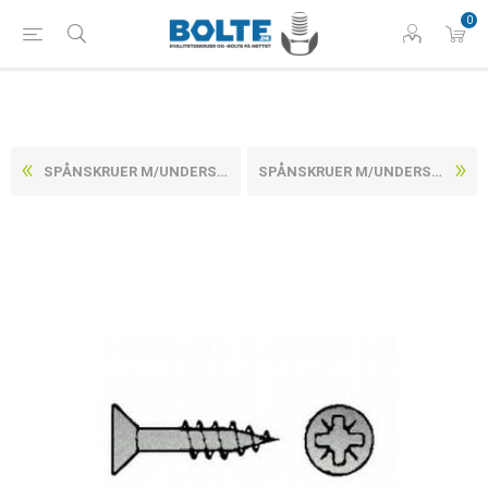
0
SPÅNSKRUER M/UNDERSÆNKET POZIDRIV Z RUSTFRI A2 M/DELGEVIND CE/EN 14592 6X150-Z (100 STK)
SPÅNSKRUER M/UNDERSÆNKET POZIDRIV Z RUSTFRI A2 M/DELGEVIND CE/EN 14592 6X60-Z (200 STK)