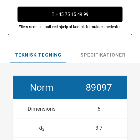
+45 75 15 49 99
Ellers send en mail ved hjælp af kontaktformularen nedenfor.
TEKNISK TEGNING
SPECIFIKATIONER
Norm
89097
Dimensions
6
d
3,7
2