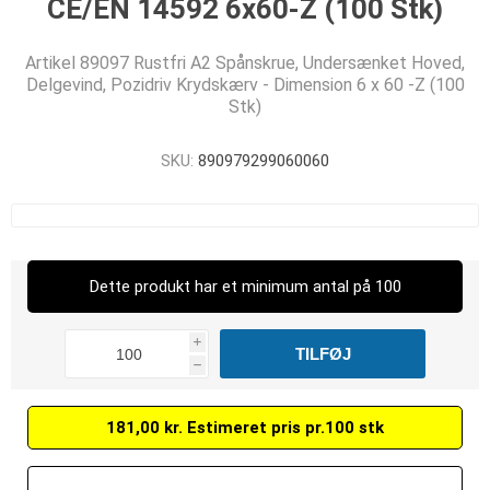
CE/EN 14592 6x60-Z (100 Stk)
Artikel 89097 Rustfri A2 Spånskrue, Undersænket Hoved,
Delgevind, Pozidriv Krydskærv - Dimension 6 x 60 -Z (100
Stk)
SKU:
890979299060060
Dette produkt har et minimum antal på 100
i
h
181,00 kr. Estimeret pris pr.100 stk