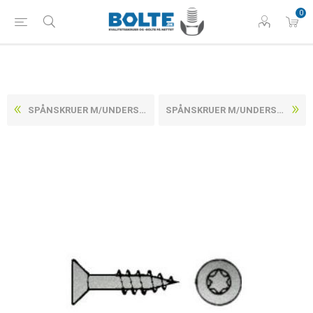
0
SPÅNSKRUER M/UNDERSÆNKET TORX HOVED, DELGEVIND ELFORZINKET STÅL CE/EN 145924X55/33 -T20 (500 STK)
SPÅNSKRUER M/UNDERSÆNKET TORX HOVED, DELGEVIND ELFORZINKET STÅL CE/EN 145924X70/42 -T20 (200 STK)