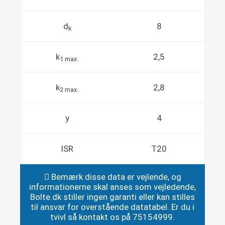
d
8
k
k
2,5
1 max.
k
2,8
2 max.
y
4
ISR
T20
Bemærk disse data er vejlende, og
informationerne skal anses som vejledende,
Bolte.dk stiller ingen garanti eller kan stilles
til ansvar for overstående datatabel. Er du i
tvivl så kontakt os på 75154999.