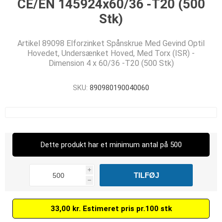
CE/EN 145924x60/36 -T20 (500
Stk)
Artikel 89098 Elforzinket Spånskrue Med Gevind Optil
Hovedet, Undersænket Hoved, Med Torx (ISR) -
Dimension 4 x 60/36 -T20 (500 Stk)
SKU:
890980190040060
Dette produkt har et minimum antal på 500
i
h
33,00 kr. Estimeret pris pr.100 stk