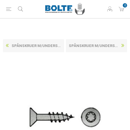
0
SPÅNSKRUER M/UNDERSÆNKET TORX HOVED, DELGEVIND ELFORZINKET STÅL CE/EN 145924X70/42 -T20 (200 STK)
SPÅNSKRUER M/UNDERSÆNKET TORX HOVED, DELGEVIND ELFORZINKET STÅL CE/EN 145925X100/60 -T25 (200 STK)