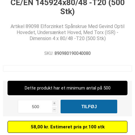
CE/EN 145924x80/48 -T20 (500
Stk)
Artikel 89098 Elforzinket Spånskrue Med Gevind Optil
Hovedet, Undersænket Hoved, Med Torx (ISR) -
Dimension 4 x 80/48 -T20 (500 Stk)
SKU:
890980190040080
Dette produkt har et minimum antal på 500
i
h
58,00 kr. Estimeret pris pr.100 stk