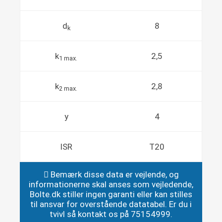
d
8
k
k
2,5
1 max.
k
2,8
2 max.
y
4
ISR
T20
Bemærk disse data er vejlende, og
informationerne skal anses som vejledende,
Bolte.dk stiller ingen garanti eller kan stilles
til ansvar for overstående datatabel. Er du i
tvivl så kontakt os på 75154999.