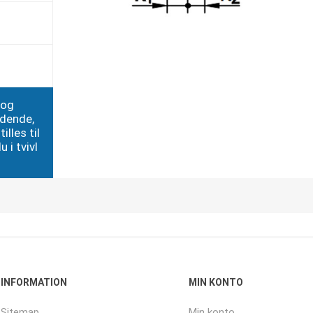
 og
edende,
illes til
 i tvivl
INFORMATION
MIN KONTO
Sitemap
Min konto