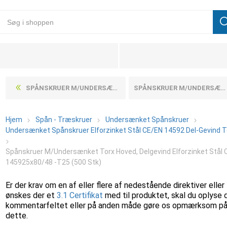
SPÅNSKRUER M/UNDERSÆNKET TORX HOVED, DELGEVIND ELFORZINKET STÅL CE/EN 145925X70/42 -T25 (500 STK)
SPÅNSKRUER M/UNDERSÆNKET TORX HOVED, DELGEVIND ELFORZINKET STÅL CE/EN 145925X90/54 -T25 (200 STK)
Hjem
Spån - Træskruer
Undersænket Spånskruer
Undersænket Spånskruer Elforzinket Stål CE/EN 14592 Del-Gevind T
Spånskruer M/Undersænket Torx Hoved, Delgevind Elforzinket Stål 
145925x80/48 -T25 (500 Stk)
Er der krav om en af eller flere af nedestående direktiver eller
ønskes der et
3.1 Certifikat
med til produktet, skal du oplyse 
kommentarfeltet eller på anden måde gøre os opmærksom p
dette.