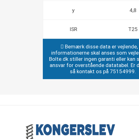
y
4,8
ISR
T25
Bemærk disse data er vejlende,
informationerne skal anses som vejl
Bolte.dk stiller ingen garanti eller kan st
ansvar for overstående datatabel. Er du
så kontakt os på 75154999.