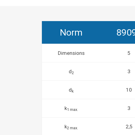
Norm
890
Dimensions
5
d
3
2
d
10
k
k
3
1 max.
k
2,5
2 max.