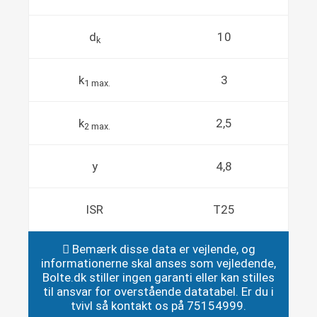
d
10
k
k
3
1 max.
k
2,5
2 max.
y
4,8
ISR
T25
Bemærk disse data er vejlende, og
informationerne skal anses som vejledende,
Bolte.dk stiller ingen garanti eller kan stilles
til ansvar for overstående datatabel. Er du i
tvivl så kontakt os på 75154999.