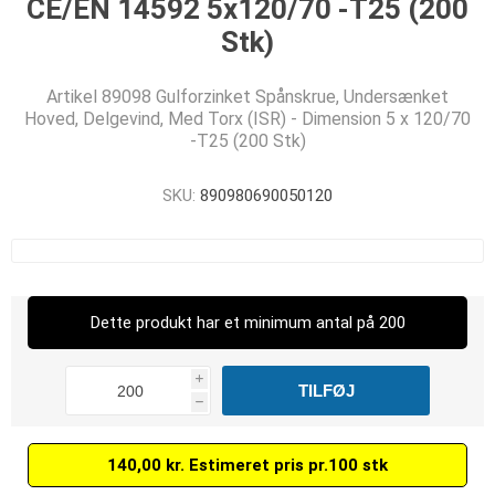
CE/EN 14592 5x120/70 -T25 (200
Stk)
Artikel 89098 Gulforzinket Spånskrue, Undersænket
Hoved, Delgevind, Med Torx (ISR) - Dimension 5 x 120/70
-T25 (200 Stk)
SKU:
890980690050120
Dette produkt har et minimum antal på 200
i
h
140,00 kr. Estimeret pris pr.100 stk