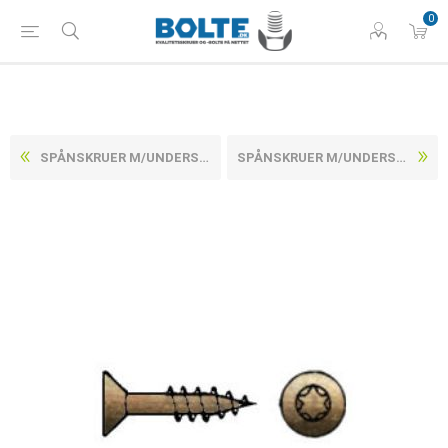
0
SPÅNSKRUER M/UNDERSÆNKET TORX HOVED, DELGEVIND GULFORZINKET STÅL CE/EN 14592 5X100/60 -T25 (200 STK)
SPÅNSKRUER M/UNDERSÆNKET TORX HOVED, DELGEVIND GULFORZINKET STÅL CE/EN 14592 5X30/18 -T25 (500 STK)