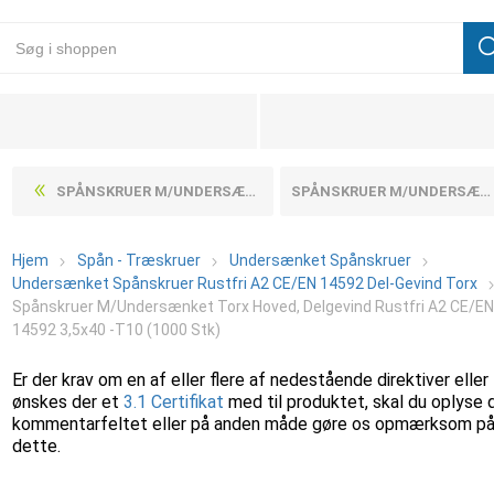
SPÅNSKRUER M/UNDERSÆNKET TORX HOVED, DELGEVIND RUSTFRI A2 CE/EN 14592 3,5X35 -T10 (200 STK)
SPÅNSKRUER M/UNDERSÆNKET TORX HOVED, DELGEVIND RUSTFRI A2 CE/EN 14592 3,5X40 -T10 (200 STK)
Hjem
Spån - Træskruer
Undersænket Spånskruer
Undersænket Spånskruer Rustfri A2 CE/EN 14592 Del-Gevind Torx
Spånskruer M/Undersænket Torx Hoved, Delgevind Rustfri A2 CE/E
14592 3,5x40 -T10 (1000 Stk)
Er der krav om en af eller flere af nedestående direktiver eller
ønskes der et
3.1 Certifikat
med til produktet, skal du oplyse 
kommentarfeltet eller på anden måde gøre os opmærksom p
dette.