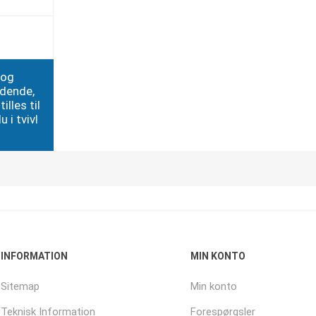
 og
edende,
illes til
 i tvivl
INFORMATION
MIN KONTO
Sitemap
Min konto
Teknisk Information
Forespørgsler