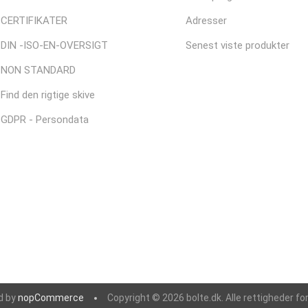
CERTIFIKATER
Adresser
DIN -ISO-EN-OVERSIGT
Senest viste produkter
NON STANDARD
Find den rigtige skive
GDPR - Persondata
d by
nopCommerce
Copyright © 2026 bolte.dk. Alle rettigheder fo