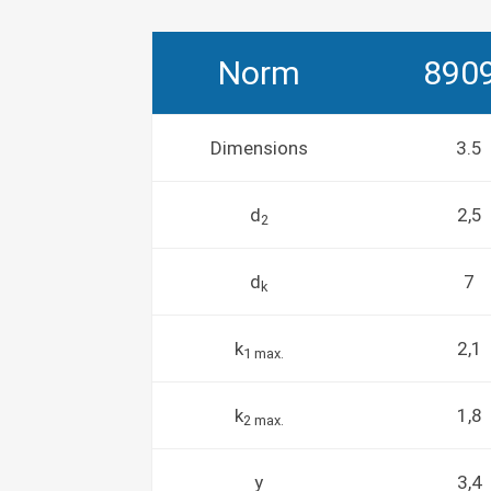
Norm
890
Dimensions
3.5
d
2,5
2
d
7
k
k
2,1
1 max.
k
1,8
2 max.
y
3,4