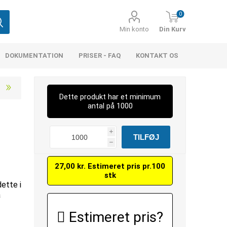
0
Min konto
Din Kurv
DOKUMENTATION
PRISER - FAQ
KONTAKT OS
Dette produkt har et minimum
antal på 1000
i
N
h
27,00 kr. Estimeret pris pr.100
stk
dette i
å
Estimeret pris?