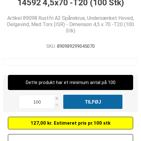
14592 4,5x70 -T20 (100 Stk)
Artikel 89098 Rustfri A2 Spånskrue, Undersænket Hoved,
Delgevind, Med Torx (ISR) - Dimension 4,5 x 70 -T20 (100
Stk)
SKU:
890989299045070
Dette produkt har et minimum antal på 100
i
h
127,00 kr. Estimeret pris pr.100 stk