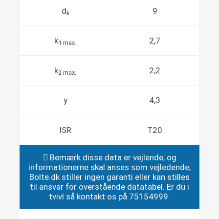
d
9
k
k
2,7
1 max.
k
2,2
2 max.
y
4,3
ISR
T20
Bemærk disse data er vejlende, og
informationerne skal anses som vejledende,
Bolte.dk stiller ingen garanti eller kan stilles
til ansvar for overstående datatabel. Er du i
tvivl så kontakt os på 75154999.