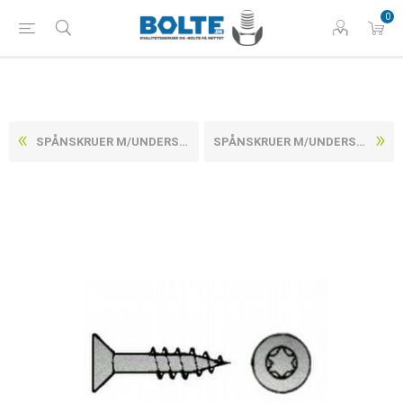
0
SPÅNSKRUER M/UNDERSÆNKET TORX HOVED, DELGEVIND RUSTFRI A2 CE/EN 14592 4,5X60 -T20 (500 STK)
SPÅNSKRUER M/UNDERSÆNKET TORX HOVED, DELGEVIND RUSTFRI A2 CE/EN 14592 4,5X70 -T20 (500 STK)