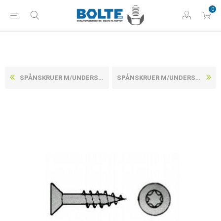
0
SPÅNSKRUER M/UNDERSÆNKET TORX HOVED, DELGEVIND RUSTFRI A2 CE/EN 14592 5X40 -T25 (200 STK)
SPÅNSKRUER M/UNDERSÆNKET TORX HOVED, DELGEVIND RUSTFRI A2 CE/EN 14592 5X45 -T25 (200 STK)