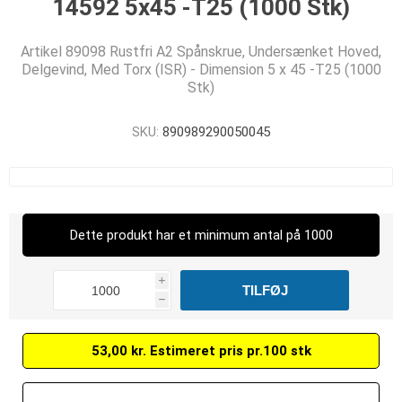
14592 5x45 -T25 (1000 Stk)
Artikel 89098 Rustfri A2 Spånskrue, Undersænket Hoved,
Delgevind, Med Torx (ISR) - Dimension 5 x 45 -T25 (1000
Stk)
SKU:
890989290050045
Dette produkt har et minimum antal på 1000
i
h
53,00 kr. Estimeret pris pr.100 stk