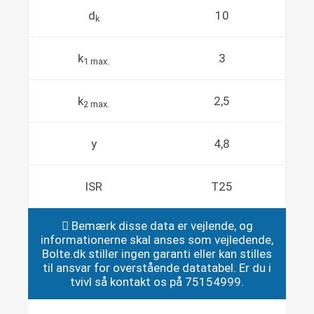
d
10
k
k
3
1 max.
k
2,5
2 max.
y
4,8
ISR
T25
Bemærk disse data er vejlende, og
informationerne skal anses som vejledende,
Bolte.dk stiller ingen garanti eller kan stilles
til ansvar for overstående datatabel. Er du i
tvivl så kontakt os på 75154999.