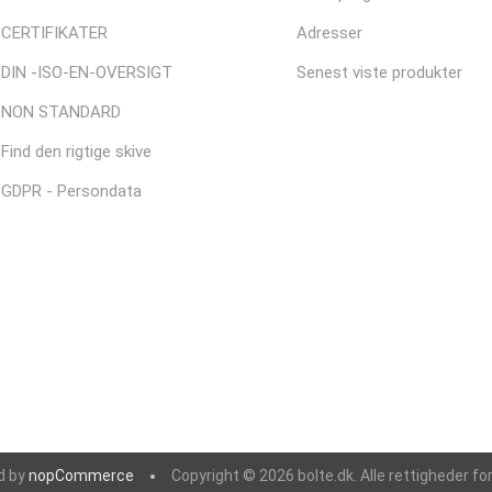
CERTIFIKATER
Adresser
DIN -ISO-EN-OVERSIGT
Senest viste produkter
NON STANDARD
Find den rigtige skive
GDPR - Persondata
d by
nopCommerce
Copyright © 2026 bolte.dk. Alle rettigheder fo