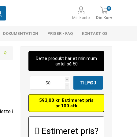
0
Min konto
Din Kurv
DOKUMENTATION
PRISER - FAQ
KONTAKT OS
Dette produkt har et minimum
antal på 50
i
N
h
593,00 kr. Estimeret pris
pr.100 stk
dette i
å
Estimeret pris?