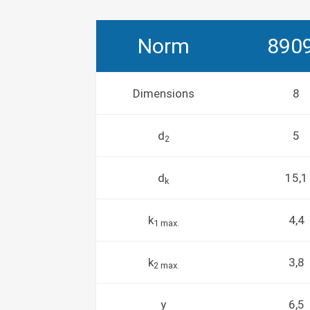
Norm
890
Dimensions
8
d
5
2
d
15,1
k
k
4,4
1 max.
k
3,8
2 max.
y
6,5