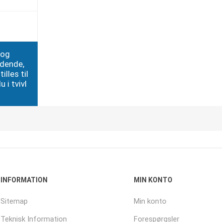
 og
edende,
illes til
 i tvivl
INFORMATION
MIN KONTO
Sitemap
Min konto
Teknisk Information
Forespørgsler