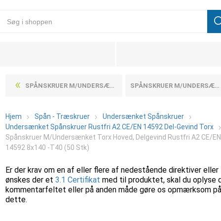
SPÅNSKRUER M/UNDERSÆNKET TORX HOVED, DELGEVIND RUSTFRI A2 CE/EN 14592 8X120 -T40 (50 STK)
SPÅNSKRUER M/UNDERSÆNKET TORX HOVED, DELGEVIND RUSTFRI A2 CE/EN 14592 8X70 -T40 (50 STK)
Hjem
Spån - Træskruer
Undersænket Spånskruer
Undersænket Spånskruer Rustfri A2 CE/EN 14592 Del-Gevind Torx
Spånskruer M/Undersænket Torx Hoved, Delgevind Rustfri A2 CE/E
14592 8x140 -T40 (50 Stk)
Er der krav om en af eller flere af nedestående direktiver eller
ønskes der et
3.1 Certifikat
med til produktet, skal du oplyse 
kommentarfeltet eller på anden måde gøre os opmærksom p
dette.