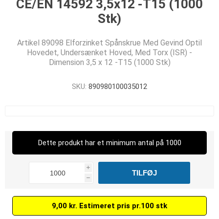
CE/EN 14592 3,5x12 -T15 (1000
Stk)
Artikel 89098 Elforzinket Spånskrue Med Gevind Optil
Hovedet, Undersænket Hoved, Med Torx (ISR) -
Dimension 3,5 x 12 -T15 (1000 Stk)
SKU:
890980100035012
Dette produkt har et minimum antal på 1000
i
h
9,00 kr. Estimeret pris pr.100 stk