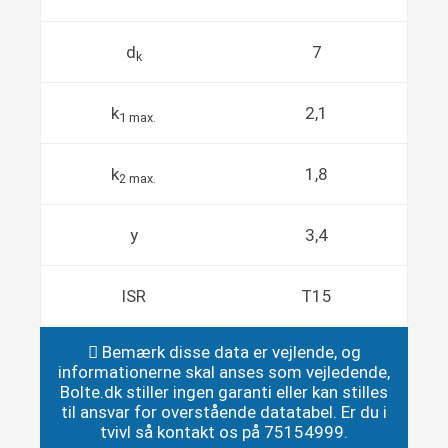
d
7
k
k
2,1
1 max.
k
1,8
2 max.
y
3,4
ISR
T15
Bemærk disse data er vejlende, og
informationerne skal anses som vejledende,
Bolte.dk stiller ingen garanti eller kan stilles
til ansvar for overstående datatabel. Er du i
tvivl så kontakt os på 75154999.