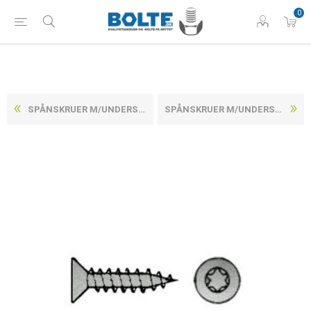
0
SPÅNSKRUER M/UNDERSÆNKET TORX HOVED, FULDGEVIND ELFORZINKET STÅL CE/EN 14592 6X60 -T30 (200 STK)
SPÅNSKRUER M/UNDERSÆNKET TORX HOVED, FULDGEVIND ELFORZINKET STÅL CE/EN 14592 3,5X16 -T15 (1000 STK)