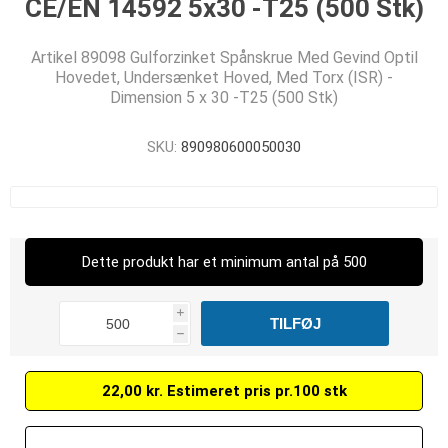
CE/EN 14592 5x30 -T25 (500 Stk)
Artikel 89098 Gulforzinket Spånskrue Med Gevind Optil
Hovedet, Undersænket Hoved, Med Torx (ISR) -
Dimension 5 x 30 -T25 (500 Stk)
SKU:
890980600050030
Dette produkt har et minimum antal på 500
i
h
22,00 kr. Estimeret pris pr.100 stk