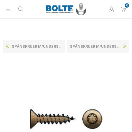
0
SPÅNSKRUER M/UNDERSÆNKET TORX HOVED, FULDGEVIND GULFORZINKET STÅL CE/EN 14592 5X25 -T25 (1000 STK)
SPÅNSKRUER M/UNDERSÆNKET TORX HOVED, FULDGEVIND GULFORZINKET STÅL CE/EN 14592 5X35 -T25 (500 STK)