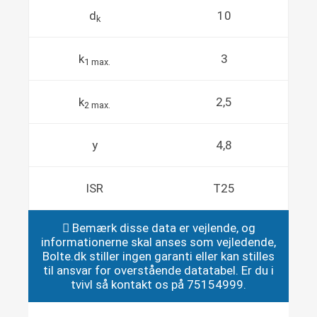
d
10
k
k
3
1 max.
k
2,5
2 max.
y
4,8
ISR
T25
Bemærk disse data er vejlende, og
informationerne skal anses som vejledende,
Bolte.dk stiller ingen garanti eller kan stilles
til ansvar for overstående datatabel. Er du i
tvivl så kontakt os på 75154999.