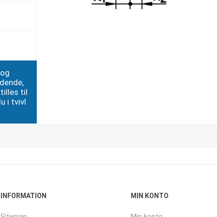
 og
edende,
illes til
 i tvivl
INFORMATION
MIN KONTO
Sitemap
Min konto