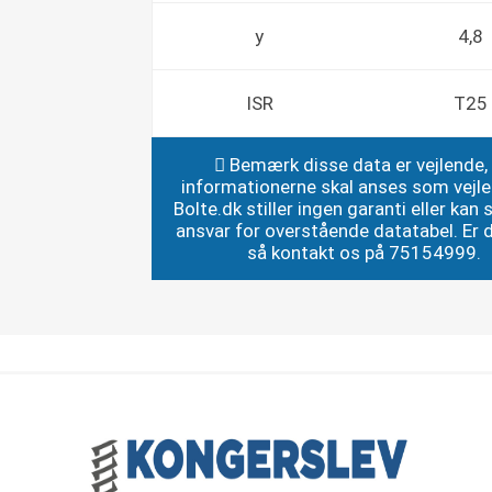
y
4,8
ISR
T25
Bemærk disse data er vejlende,
informationerne skal anses som vejl
Bolte.dk stiller ingen garanti eller kan st
ansvar for overstående datatabel. Er du
så kontakt os på 75154999.