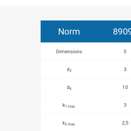
Norm
890
Dimensions
5
d
3
2
d
10
k
k
3
1 max.
k
2,5
2 max.