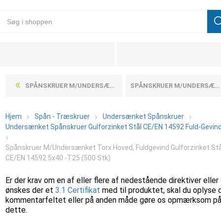
SPÅNSKRUER M/UNDERSÆNKET TORX HOVED, FULDGEVIND GULFORZINKET STÅL CE/EN 14592 5X35 -T25 (500 STK)
SPÅNSKRUER M/UNDERSÆNKET TORX HOVED, FULDGEVIND GULFORZINKET STÅL CE/EN 14592 5X45 -T25 (500 STK)
Hjem
Spån - Træskruer
Undersænket Spånskruer
Undersænket Spånskruer Gulforzinket Stål CE/EN 14592 Fuld-Gevind
Spånskruer M/Undersænket Torx Hoved, Fuldgevind Gulforzinket Stå
CE/EN 14592 5x40 -T25 (500 Stk)
Er der krav om en af eller flere af nedestående direktiver eller
ønskes der et
3.1 Certifikat
med til produktet, skal du oplyse 
kommentarfeltet eller på anden måde gøre os opmærksom p
dette.