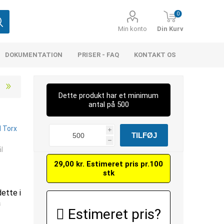
0
Min konto
Din Kurv
DOKUMENTATION
PRISER - FAQ
KONTAKT OS
Dette produkt har et minimum
antal på 500
 Torx
i
h
l
29,00 kr. Estimeret pris pr.100
stk
dette i
å
Estimeret pris?