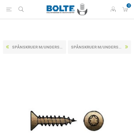
0
SPÅNSKRUER M/UNDERSÆNKET TORX HOVED, FULDGEVIND GULFORZINKET STÅL CE/EN 14592 5X50 -T25 (500 STK)
SPÅNSKRUER M/UNDERSÆNKET TORX HOVED, FULDGEVIND GULFORZINKET STÅL CE/EN 14592 6X40 -T30 (500 STK)