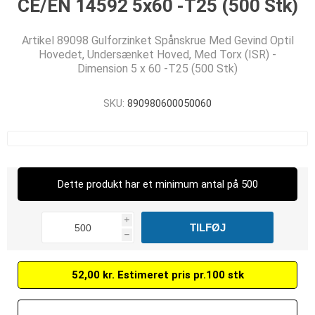
CE/EN 14592 5x60 -T25 (500 Stk)
Artikel 89098 Gulforzinket Spånskrue Med Gevind Optil
Hovedet, Undersænket Hoved, Med Torx (ISR) -
Dimension 5 x 60 -T25 (500 Stk)
SKU:
890980600050060
Dette produkt har et minimum antal på 500
i
h
52,00 kr. Estimeret pris pr.100 stk