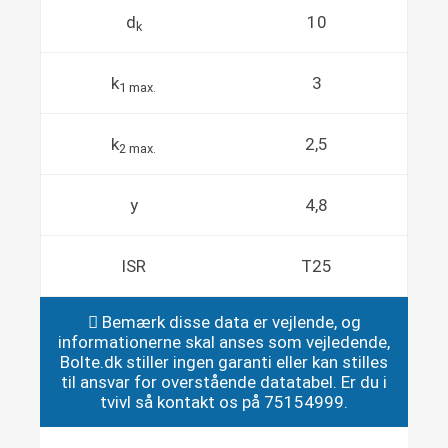
d
10
k
k
3
1 max.
k
2,5
2 max.
y
4,8
ISR
T25
Bemærk disse data er vejlende, og
informationerne skal anses som vejledende,
Bolte.dk stiller ingen garanti eller kan stilles
til ansvar for overstående datatabel. Er du i
tvivl så kontakt os på 75154999.