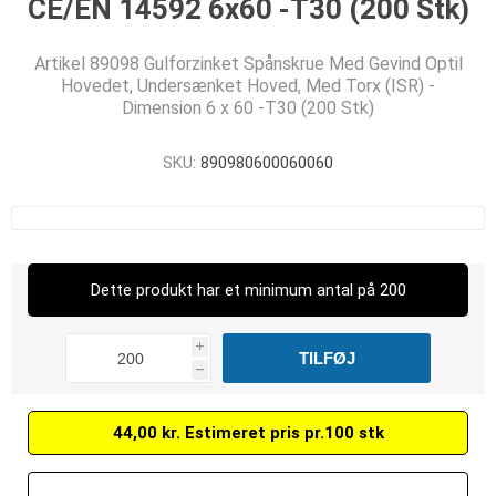
CE/EN 14592 6x60 -T30 (200 Stk)
Artikel 89098 Gulforzinket Spånskrue Med Gevind Optil
Hovedet, Undersænket Hoved, Med Torx (ISR) -
Dimension 6 x 60 -T30 (200 Stk)
SKU:
890980600060060
Dette produkt har et minimum antal på 200
i
h
44,00 kr. Estimeret pris pr.100 stk