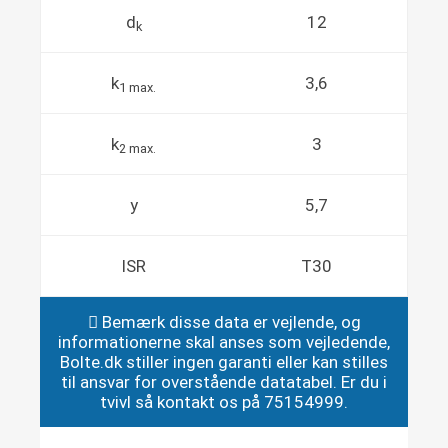
d
12
k
k
3,6
1 max.
k
3
2 max.
y
5,7
ISR
T30
Bemærk disse data er vejlende, og
informationerne skal anses som vejledende,
Bolte.dk stiller ingen garanti eller kan stilles
til ansvar for overstående datatabel. Er du i
tvivl så kontakt os på 75154999.