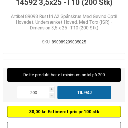
14592 3,5x25 -T10 (200 Stk)
Artikel 89098 Rustfri A2 Spånskrue Med Gevind Optil
Hovedet, Undersænket Hoved, Med Torx (ISR) -
Dimension 3,5 x 25 -T10 (200 Stk)
SKU:
890989209035025
Dette produkt har et minimum antal på 200
i
h
30,00 kr. Estimeret pris pr.100 stk