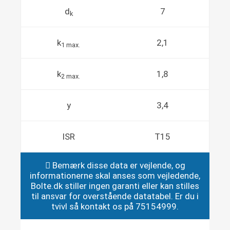
d
7
k
k
2,1
1 max.
k
1,8
2 max.
y
3,4
ISR
T15
Bemærk disse data er vejlende, og
informationerne skal anses som vejledende,
Bolte.dk stiller ingen garanti eller kan stilles
til ansvar for overstående datatabel. Er du i
tvivl så kontakt os på 75154999.