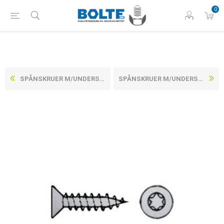
0
SPÅNSKRUER M/UNDERSÆNKET TORX HOVED, FULDGEVIND RUSTFRI A2 CE/EN 14592 3,5X25 -T10 (1000 STK)
SPÅNSKRUER M/UNDERSÆNKET TORX HOVED, FULDGEVIND RUSTFRI A2 CE/EN 14592 3,5X30 -T10 (1000 STK)