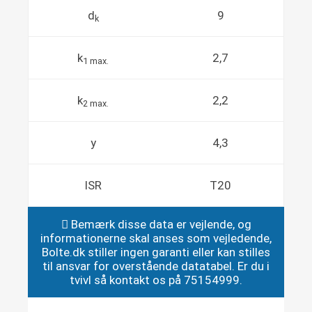
d
9
k
k
2,7
1 max.
k
2,2
2 max.
y
4,3
ISR
T20
Bemærk disse data er vejlende, og
informationerne skal anses som vejledende,
Bolte.dk stiller ingen garanti eller kan stilles
til ansvar for overstående datatabel. Er du i
tvivl så kontakt os på 75154999.