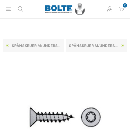
0
SPÅNSKRUER M/UNDERSÆNKET TORX HOVED, FULDGEVIND RUSTFRI A2 CE/EN 14592 4,5X35 -T20 (500 STK)
SPÅNSKRUER M/UNDERSÆNKET TORX HOVED, FULDGEVIND RUSTFRI A2 CE/EN 14592 4,5X40 -T20 (500 STK)