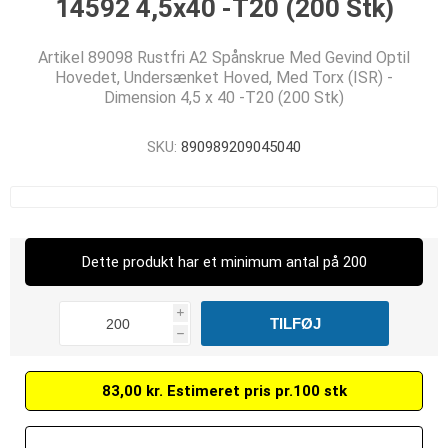
14592 4,5x40 -T20 (200 Stk)
Artikel 89098 Rustfri A2 Spånskrue Med Gevind Optil
Hovedet, Undersænket Hoved, Med Torx (ISR) -
Dimension 4,5 x 40 -T20 (200 Stk)
SKU:
890989209045040
Dette produkt har et minimum antal på 200
i
h
83,00 kr. Estimeret pris pr.100 stk