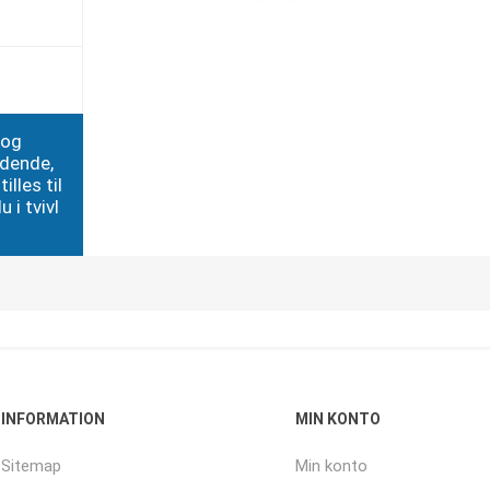
 og
edende,
illes til
 i tvivl
INFORMATION
MIN KONTO
Sitemap
Min konto