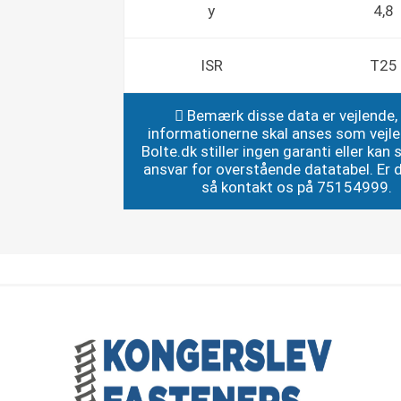
y
4,8
ISR
T25
Bemærk disse data er vejlende,
informationerne skal anses som vejl
Bolte.dk stiller ingen garanti eller kan st
ansvar for overstående datatabel. Er du
så kontakt os på 75154999.