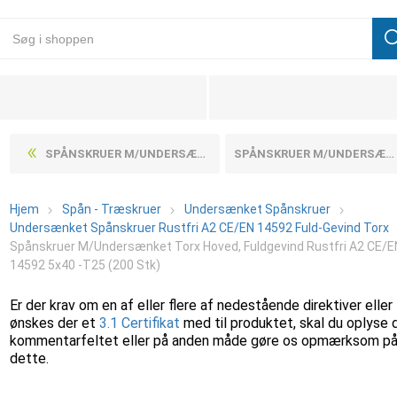
SPÅNSKRUER M/UNDERSÆNKET TORX HOVED, FULDGEVIND RUSTFRI A2 CE/EN 14592 5X40 -T25 (1000 STK)
SPÅNSKRUER M/UNDERSÆNKET TORX HOVED, FULDGEVIND RUSTFRI A2 CE/EN 14592 5X50 -T25 (1000 STK)
Hjem
Spån - Træskruer
Undersænket Spånskruer
Undersænket Spånskruer Rustfri A2 CE/EN 14592 Fuld-Gevind Torx
Spånskruer M/Undersænket Torx Hoved, Fuldgevind Rustfri A2 CE/E
14592 5x40 -T25 (200 Stk)
Er der krav om en af eller flere af nedestående direktiver eller
ønskes der et
3.1 Certifikat
med til produktet, skal du oplyse 
kommentarfeltet eller på anden måde gøre os opmærksom p
dette.