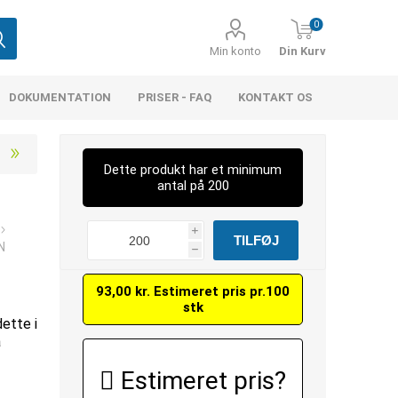
0
Min konto
Din Kurv
DOKUMENTATION
PRISER - FAQ
KONTAKT OS
Dette produkt har et minimum
antal på 200
i
N
h
93,00 kr. Estimeret pris pr.100
stk
dette i
å
Estimeret pris?