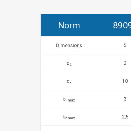
Norm
890
Dimensions
5
d
3
2
d
10
k
k
3
1 max.
k
2,5
2 max.