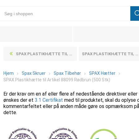
SPAX PLASTIKHÆTTE TIL ARTIKEL 88099 OKKER (500 STK)
SPAX PLASTIKHÆTTE TIL ARTIKEL 88099 SORT (500 STK)
Hjem
Spax Skruer
Spax Tilbehør
SPAX Hætter
SPAX Plastikhætte til Artikel 88099 Rødbrun (500 Stk)
Er der krav om en af eller flere af nedestående direktiver eller
ønskes der et
3.1 Certifikat
med til produktet, skal du oplyse 
kommentarfeltet eller på anden måde gøre os opmærksom p
dette.