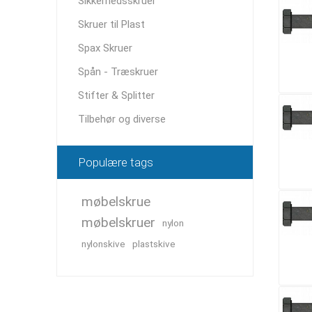
Sikkerhedsskruer
Skruer til Plast
Spax Skruer
Spån - Træskruer
Stifter & Splitter
Tilbehør og diverse
Populære tags
møbelskrue
møbelskruer
nylon
nylonskive
plastskive