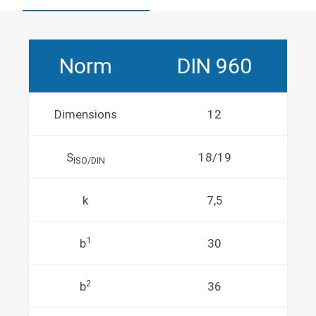
Norm
DIN 960
Dimensions
12
S
18/19
ISO/DIN
k
7,5
1
b
30
2
b
36