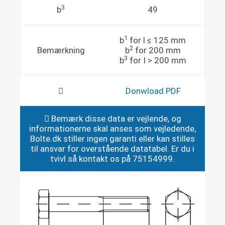
3
b
49
1
b
for l ≤ 125 mm
2
Bemærkning
b
for 200 mm
3
b
for I > 200 mm
Donwload PDF
Bemærk disse data er vejlende, og
informationerne skal anses som vejledende,
Bolte.dk stiller ingen garanti eller kan stilles
til ansvar for overstående datatabel. Er du i
tvivl så kontakt os på 75154999.