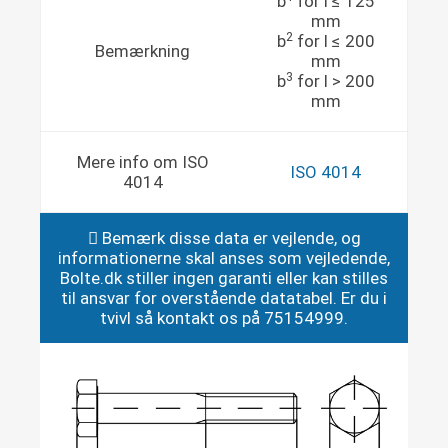
b
for l ≤ 125
mm
2
b
for l ≤ 200
Bemærkning
mm
3
b
for l > 200
mm
Mere info om ISO
ISO 4014
4014
Bemærk disse data er vejlende, og
informationerne skal anses som vejledende,
Bolte.dk stiller ingen garanti eller kan stilles
til ansvar for overstående datatabel. Er du i
tvivl så kontakt os på 75154999.