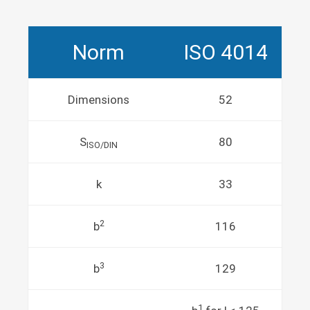
Norm
ISO 4014
Dimensions
52
S
80
ISO/DIN
k
33
2
b
116
3
b
129
1