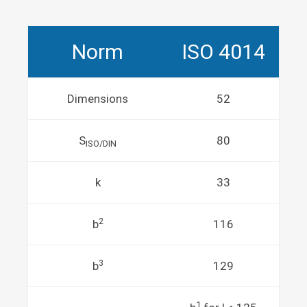
Norm
ISO 4014
Dimensions
52
S
80
ISO/DIN
k
33
2
b
116
3
b
129
1