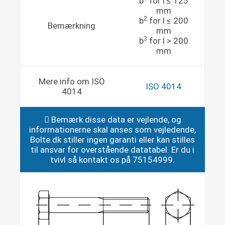
b
for l ≤ 125
mm
2
b
for l ≤ 200
Bemærkning
mm
3
b
for l > 200
mm
Mere info om ISO
ISO 4014
4014
Bemærk disse data er vejlende, og
informationerne skal anses som vejledende,
Bolte.dk stiller ingen garanti eller kan stilles
til ansvar for overstående datatabel. Er du i
tvivl så kontakt os på 75154999.