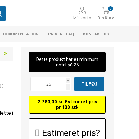
0
Min konto
Din Kurv
DOKUMENTATION
PRISER - FAQ
KONTAKT OS
Dette produkt har et minimum
antal på 25
i
25
h
2.280,00 kr. Estimeret pris
pr.100 stk
dette i
å
Estimeret pris?