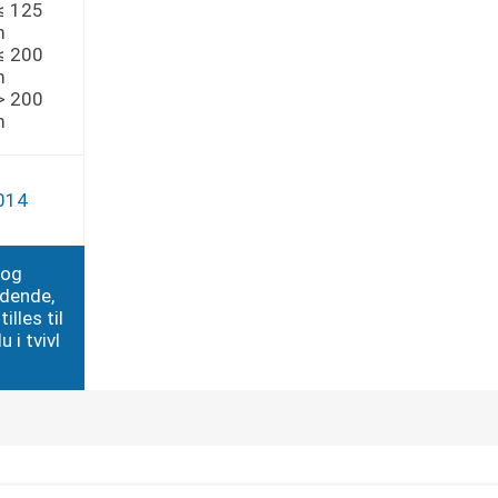
 ≤ 125
m
 ≤ 200
m
 > 200
m
014
 og
edende,
illes til
 i tvivl