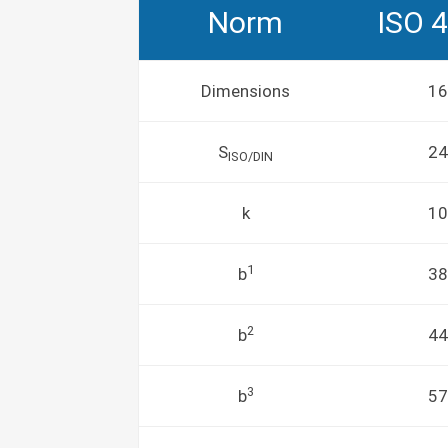
Norm
ISO 
Dimensions
16
S
24
ISO/DIN
k
10
1
b
38
2
b
44
3
b
57