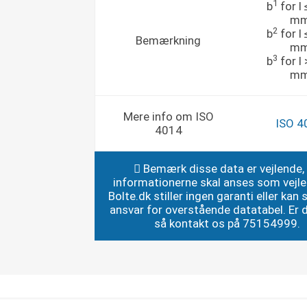
1
b
for l
m
2
b
for l
Bemærkning
m
3
b
for l
m
Mere info om ISO
ISO 4
4014
Bemærk disse data er vejlende,
informationerne skal anses som vejl
Bolte.dk stiller ingen garanti eller kan st
ansvar for overstående datatabel. Er du
så kontakt os på 75154999.