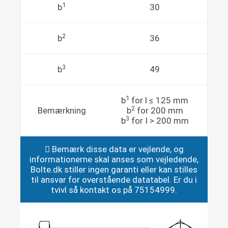
1
b
30
2
b
36
3
b
49
1
b
for l ≤ 125 mm
2
Bemærkning
b
for 200 mm
3
b
for I > 200 mm
Bemærk disse data er vejlende, og
informationerne skal anses som vejledende,
Bolte.dk stiller ingen garanti eller kan stilles
til ansvar for overstående datatabel. Er du i
tvivl så kontakt os på 75154999.