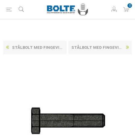
0
STÅLBOLT MED FINGEVIND DIN 960 UBEHANDLET STÅL KL. 10.9 M12X1,25X110 (50 STK)
STÅLBOLT MED FINGEVIND DIN 960 UBEHANDLET STÅL KL. 10.9 M12X1,25X130 (50 STK)