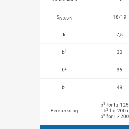
S
18/19
ISO/DIN
k
7,5
1
b
30
2
b
36
3
b
49
1
b
for l ≤ 1
2
Bemærkning
b
for 200
3
b
for I > 2