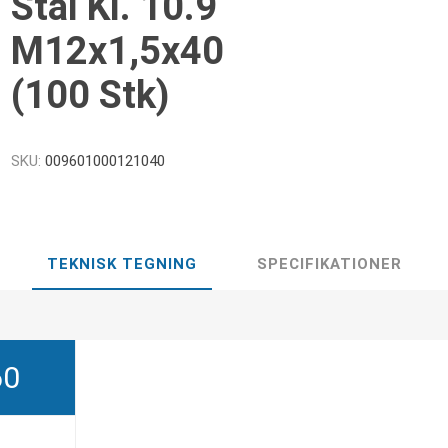
Stål Kl. 10.9
M12x1,5x40
(100 Stk)
SKU:
009601000121040
TEKNISK TEGNING
SPECIFIKATIONER
60