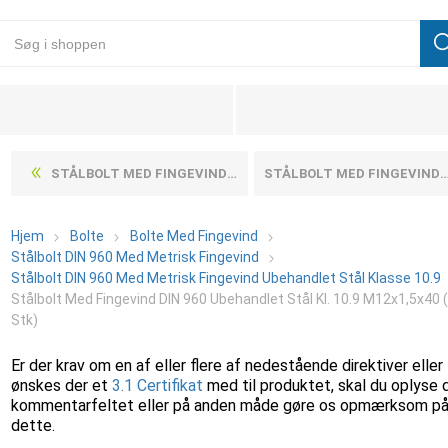
STÅLBOLT MED FINGEVIND DIN 960 UBEHANDLET STÅL KL. 10.9 M12X1,5X35 (100 STK)
STÅLBOLT MED FINGEVIND DIN 960 UBEHANDLET STÅL KL. 10.9 M12X1,5X45 (100 STK)
Hjem
Bolte
Bolte Med Fingevind
Stålbolt DIN 960 Med Metrisk Fingevind
Stålbolt DIN 960 Med Metrisk Fingevind Ubehandlet Stål Klasse 10.9
Stålbolt Med Fingevind DIN 960 Ubehandlet Stål Kl. 10.9 M12x1,5x40 
Stk)
Er der krav om en af eller flere af nedestående direktiver eller
ønskes der et
3.1 Certifikat
med til produktet, skal du oplyse 
kommentarfeltet eller på anden måde gøre os opmærksom p
dette.