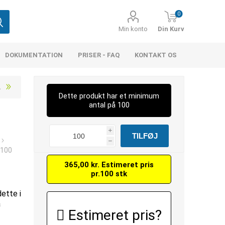
0
Min konto
Din Kurv
DOKUMENTATION
PRISER - FAQ
KONTAKT OS
Dette produkt har et minimum
antal på 100
i
h
(100
365,00 kr. Estimeret pris
pr.100 stk
dette i
å
Estimeret pris?