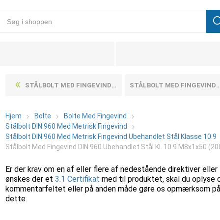
STÅLBOLT MED FINGEVIND DIN 960 UBEHANDLET STÅL KL. 10.9 M8X1X45 (200 STK)
STÅLBOLT MED FINGEVIND DIN 960 UBEHANDLET STÅL KL. 10.9 M8X1X60 (200 STK)
Hjem
Bolte
Bolte Med Fingevind
Stålbolt DIN 960 Med Metrisk Fingevind
Stålbolt DIN 960 Med Metrisk Fingevind Ubehandlet Stål Klasse 10.9
Stålbolt Med Fingevind DIN 960 Ubehandlet Stål Kl. 10.9 M8x1x50 (20
Er der krav om en af eller flere af nedestående direktiver eller
ønskes der et
3.1 Certifikat
med til produktet, skal du oplyse 
kommentarfeltet eller på anden måde gøre os opmærksom p
dette.