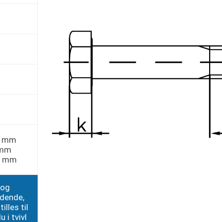
25 mm
 mm
00 mm
 og
edende,
illes til
 i tvivl