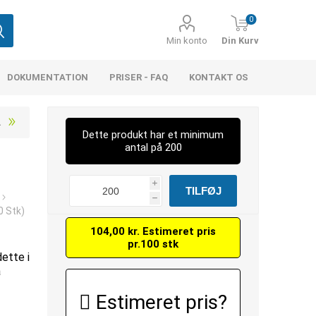
0
Min konto
Din Kurv
DOKUMENTATION
PRISER - FAQ
KONTAKT OS
Dette produkt har et minimum
antal på 200
i
h
0 Stk)
104,00 kr. Estimeret pris
pr.100 stk
dette i
å
Estimeret pris?