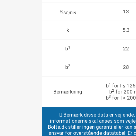
S
13
ISO/DIN
k
5,3
1
b
22
2
b
28
1
b
for l ≤ 1
2
Bemærkning
b
for 200
3
b
for I > 2
Bemærk disse data er vejlende,
informationerne skal anses som vejl
Bolte.dk stiller ingen garanti eller kan st
ansvar for overstående datatabel. Er du