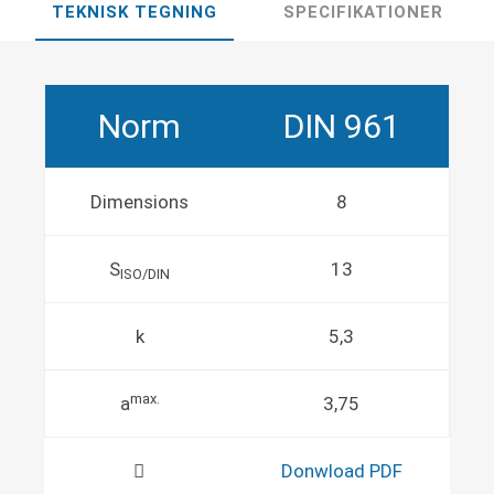
TEKNISK TEGNING
SPECIFIKATIONER
Norm
DIN 961
Dimensions
8
S
13
ISO/DIN
k
5,3
max.
a
3,75
Donwload PDF