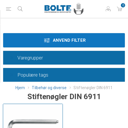
0
Styrke
Materiale
ANVEND FILTER
Dimension
Varegrupper
Overflade
Populære tags
Category
Hjem
Tilbehør og diverse
Stiftenøgler DIN 6911
Stiftenøgler DIN 6911