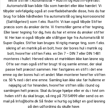
fleste Stifter I Automatstål – Rustfri og Rustfri-syrefast.
Category
Automatstål kan både fås som hærdet eller ikke hærdet. Vi
tilbyder selvfølgelig også at overfladebehandle disse, hvis du har
brug for både hårdheden fra automatstål og lang korrosionstid
(Salttågetest) som f.eks. Rustfri. Vi kan også tilbyde Stifter
præcis som du ønsker dette. Vi fremstiller gerne efter tegning,
Eller laver tegning for dig, hvis du har et emne du ønsker stifter
til. Her kan vi også tilbyde alle ståltyper lige fra Automatstål til
Super-Duplex. Stifter kan bruges til rigtig mange ting, som f.eks.
sikring af en møtrik på en bolt, hvor der bores hul i møtrik og
bolt, hvorefter stiften F.eks. en Din 7 – DIN 7 eller DIN 1481
monteres i hullet. Herved sikres at møtrikken ikke kan løsne sig.
Ofte ser man også stifter brugt til og samle emner, der skal
passe helt præcist sammen. Her fastgøres en stift i det ene
emne og der bores hul i et andet. Man monterer herefter stiften
ca. 50 % ned i det ene emne. Samling kan ikke ske før hullerne er
nøjagtig ud for hinanden, hvorefter stiften slås i bund og
samlingen helt præcis. Skal du bruge hjælpe eller er du i tvivl om
hvilen stift du skal bruge, så ring på 75154999 eller send os en
mail på Info@bolte.dk Så finder vi hurtig og billigt en god løsning
på den udfordring du skulle have.