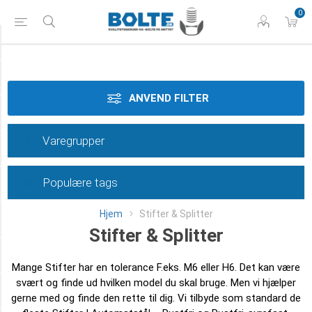
0
Styrke
Materiale
ANVEND FILTER
Dimension
Varegrupper
Tolerance
Populære tags
Overflade
Hjem
Stifter & Splitter
Længde
Stifter & Splitter
Klasse
Mange Stifter har en tolerance F.eks. M6 eller H6. Det kan være
svært og finde ud hvilken model du skal bruge. Men vi hjælper
Type
gerne med og finde den rette til dig. Vi tilbyde som standard de