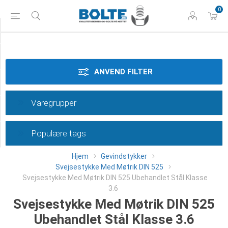
0
Styrke
Materiale
ANVEND FILTER
Dimension
Varegrupper
Overflade
Populære tags
Category
Hjem
Gevindstykker
Svejsestykke Med Møtrik DIN 525
Svejsestykke Med Møtrik DIN 525 Ubehandlet Stål Klasse
3.6
Svejsestykke Med Møtrik DIN 525
Ubehandlet Stål Klasse 3.6