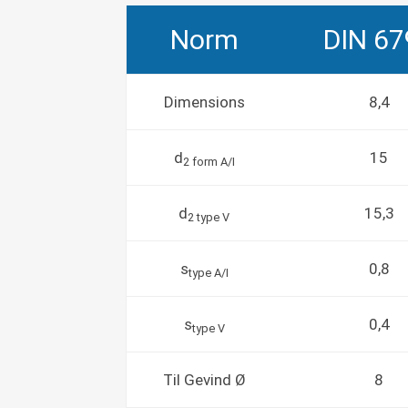
Norm
DIN 67
Dimensions
8,4
d
15
2 form A/I
d
15,3
2 type V
s
0,8
type A/I
s
0,4
type V
Til Gevind Ø
8