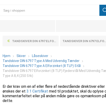
TANDSKIVER DIN 6797 ELFORZINKET (8 TLP) FJEDERSTÅL MED UDVENDIG TÆNDER TYPE A 6,4 (500 STK)
TANDSKIVER DIN 6797 ELFORZINKET (8 TLP) FJEDERSTÅL MED UDVENDIG TÆNDER TYPE A 10,5 (250 STK)
Hjem
Skiver
Låseskiver
Tandskiver DIN 6797 Type A Med Udvendig Tænder
Tandskiver DIN 6797 Type A Elforzinket (8 TLP) Stål
Tandskiver DIN 6797 Elforzinket (8 TLP) Fjederstål Med Udvendig T
Type A 8,4 (250 Stk)
Er der krav om en af eller flere af nedestående direktiver eller
ønskes der et
3.1 Certifikat
med til produktet, skal du oplyse 
kommentarfeltet eller på anden måde gøre os opmærksom p
dette.