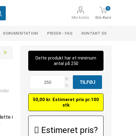
0
Min konto
Din Kurv
DOKUMENTATION
PRISER - FAQ
KONTAKT OS
Dette produkt har et minimum
antal på 250
i
h
ænder
50,00 kr. Estimeret pris pr.100
stk
dette i
å
Estimeret pris?