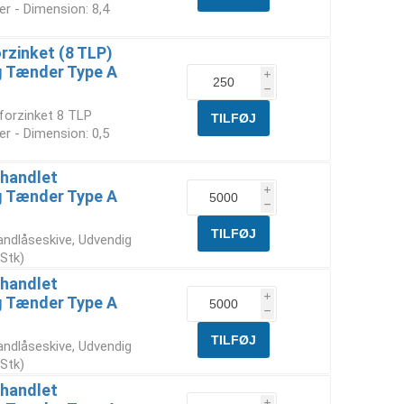
r - Dimension: 8,4
rzinket (8 TLP)
g Tænder Type A
i
h
forzinket 8 TLP
r - Dimension: 0,5
ehandlet
i
g Tænder Type A
h
andlåseskive, Udvendig
Stk)
ehandlet
i
g Tænder Type A
h
andlåseskive, Udvendig
Stk)
ehandlet
i