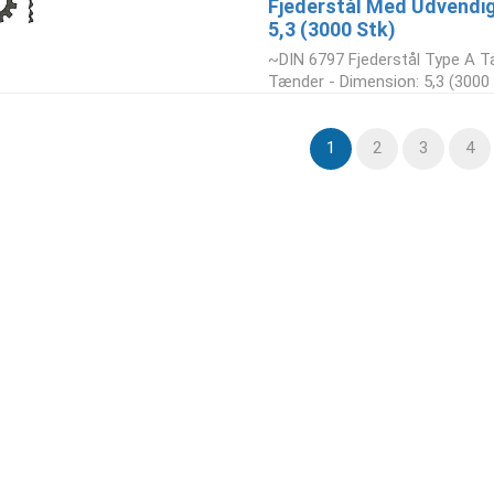
Fjederstål Med Udvendi
5,3 (3000 Stk)
~DIN 6797 Fjederstål Type A T
Tænder - Dimension: 5,3 (3000 
1
2
3
4